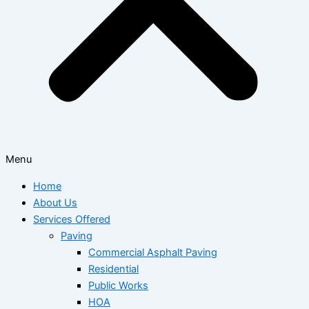
Menu
Home
About Us
Services Offered
Paving
Commercial Asphalt Paving
Residential
Public Works
HOA