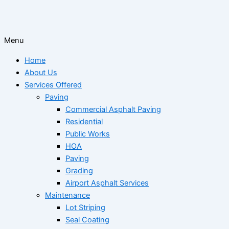
Menu
Home
About Us
Services Offered
Paving
Commercial Asphalt Paving
Residential
Public Works
HOA
Paving
Grading
Airport Asphalt Services
Maintenance
Lot Striping
Seal Coating