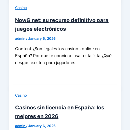
Casino
NowG net: su recurso definitivo para
juegos electrónicos
admin
/
January 6, 2026
Content ¿Son legales los casinos online en
España? Por qué te conviene usar esta lista ¿Qué
riesgos existen para jugadores
Casino
Casinos sin licencia en España: los
mejores en 2026
admin
/
January 6, 2026