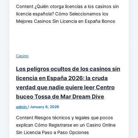
Content ¿Quién otorga licencias a los casinos sin
licencia española? Cómo Seleccionamos los
Mejores Casinos Sin Licencia en España Bonos
Casino
Los peligros ocultos de los casinos sin
licencia en España 2026: la cruda
verdad que nadie quiere leer Centro
buceo Tossa de Mar Dream Dive
admin
/
January 6, 2026
Content Riesgos técnicos y legales que pocos
explican Cómo Registrarse en un Casino Online
Sin Licencia Paso a Paso Opciones