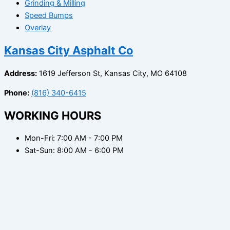
Grinding & Milling
Speed Bumps
Overlay
Kansas City Asphalt Co
Address:
1619 Jefferson St, Kansas City, MO 64108
Phone:
(816) 340-6415
WORKING HOURS
Mon-Fri: 7:00 AM - 7:00 PM
Sat-Sun: 8:00 AM - 6:00 PM