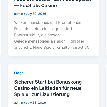
— FoxSlots Casino
admin
/
July 30, 2026
Willkommensbonus und Promotionen
Foxslots bietet eine segmentierte
Bonusstruktur, die sowohl
Gelegenheitsspieler als auch Highroller
anspricht. Neue Spieler erhalten direkt 50
Blogs
Sicherer Start bei Bonuskong
Casino ein Leitfaden für neue
Spieler zur Lizenzierung
admin
/
July 28, 2026