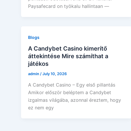
Paysafecard on työkalu hallintaan —
Blogs
A Candybet Casino kimerítő
áttekintése Mire számíthat a
játékos
admin
/
July 10, 2026
A Candybet Casino – Egy első pillantás
Amikor először beléptem a Candybet
izgalmas világába, azonnal éreztem, hogy
ez nem egy