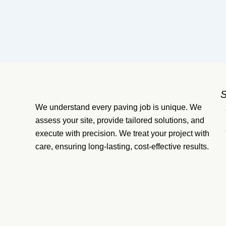
We understand every paving job is unique. We
assess your site, provide tailored solutions, and
execute with precision. We treat your project with
care, ensuring long-lasting, cost-effective results.