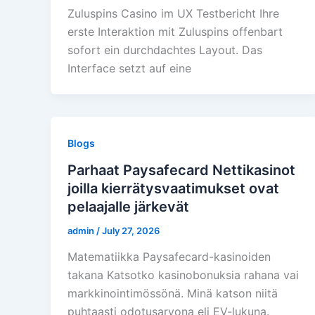
Zuluspins Casino im UX Testbericht Ihre
erste Interaktion mit Zuluspins offenbart
sofort ein durchdachtes Layout. Das
Interface setzt auf eine
Blogs
Parhaat Paysafecard Nettikasinot
joilla kierrätysvaatimukset ovat
pelaajalle järkevät
admin
/
July 27, 2026
Matematiikka Paysafecard-kasinoiden
takana Katsotko kasinobonuksia rahana vai
markkinointimössönä. Minä katson niitä
puhtaasti odotusarvona eli EV-lukuna.