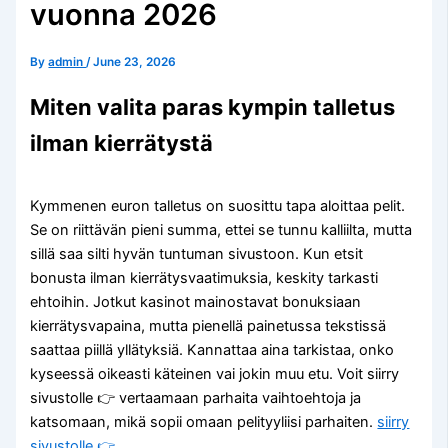
vuonna 2026
By
admin
/
June 23, 2026
Miten valita paras kympin talletus
ilman kierrätystä
Kymmenen euron talletus on suosittu tapa aloittaa pelit.
Se on riittävän pieni summa, ettei se tunnu kalliilta, mutta
sillä saa silti hyvän tuntuman sivustoon. Kun etsit
bonusta ilman kierrätysvaatimuksia, keskity tarkasti
ehtoihin. Jotkut kasinot mainostavat bonuksiaan
kierrätysvapaina, mutta pienellä painetussa tekstissä
saattaa piillä yllätyksiä. Kannattaa aina tarkistaa, onko
kyseessä oikeasti käteinen vai jokin muu etu. Voit siirry
sivustolle 👉 vertaamaan parhaita vaihtoehtoja ja
katsomaan, mikä sopii omaan pelityyliisi parhaiten.
siirry
sivustolle 👉