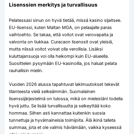
Lisenssien merkitys ja turvallisuus
Pelatessasi sinun on hyvä tietää, missä kasino sijaitsee.
EU-lisenssi, kuten Maltan MGA, on pelaajalle paras
vaihtoehto. Se takaa, että voitot ovat verovapaita ja
valvonta on tiukkaa. Curacaon lisenssit ovat yleisiä,
mutta niissä voitot voivat olla verollisia. Lisäksi
kuluttajansuoja voi olla heikompi kuin EU-alueella.
Suosittelen pysymään EU-kasinoilla, jos haluat pelata
rauhallisin mielin.
Vuoden 2026 alussa tapahtuvat lakimuutokset tekevät
tilanteesta vielä selkeämmän. Suomalainen
lisenssijärjestelmä on tulossa, mikä on mielestäni todella
hyvä juttu. Se lisää turvallisuutta ja selkeyttää koko
hommaa. Siihen asti kannattaa kuitenkin suosia
tunnettuja ja hyvämaineisia toimijoita. Älä ikinä talleta
summaa, jota et ole valmis häviämään, vaikka kyseessä