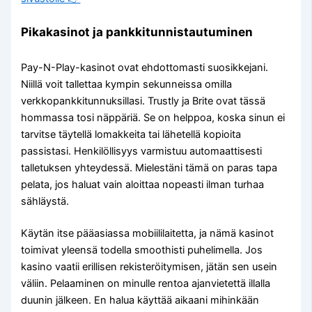
Pikakasinot ja pankkitunnistautuminen
Pay-N-Play-kasinot ovat ehdottomasti suosikkejani.
Niillä voit tallettaa kympin sekunneissa omilla
verkkopankkitunnuksillasi. Trustly ja Brite ovat tässä
hommassa tosi näppäriä. Se on helppoa, koska sinun ei
tarvitse täytellä lomakkeita tai lähetellä kopioita
passistasi. Henkilöllisyys varmistuu automaattisesti
talletuksen yhteydessä. Mielestäni tämä on paras tapa
pelata, jos haluat vain aloittaa nopeasti ilman turhaa
sähläystä.
Käytän itse pääasiassa mobiililaitetta, ja nämä kasinot
toimivat yleensä todella smoothisti puhelimella. Jos
kasino vaatii erillisen rekisteröitymisen, jätän sen usein
väliin. Pelaaminen on minulle rentoa ajanvietettä illalla
duunin jälkeen. En halua käyttää aikaani mihinkään