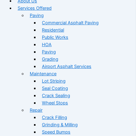
About Us
Services Offered
Paving
Commercial Asphalt Paving
Residential
Public Works
HOA
Paving
Grading
Airport Asphalt Services
Maintenance
Lot Striping
Seal Coating
Crack Sealing
Wheel Stops
Repair
Crack Filling
Grinding & Milling
Speed Bumps