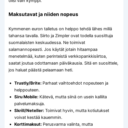
olisi vain kymppi.
Maksutavat ja niiden nopeus
Kymmenen euron talletus on helppo tehdä lähes millä
tahansa tavalla. Siirto ja Zimpler ovat todella suosittuja
suomalaisten keskuudessa. Ne toimivat
salamannopeasti. Jos käytät jotain hitaampaa
menetelmää, kuten perinteistä verkkopankkisiirtoa,
saatat joutua odottamaan päiväkausia. Sitä en suosittele,
jos haluat päästä pelaamaan heti.
Trustly/Brite:
Parhaat vaihtoehdot nopeuteen ja
helppouteen.
Siru Mobile:
Kätevä, mutta siinä on usein kalliita
palvelumaksuja.
Skrill/Neteller:
Toimivat hyvin, mutta kotiutukset
voivat kestää kauemmin.
Korttimaksut:
Perusvarma valinta, mutta