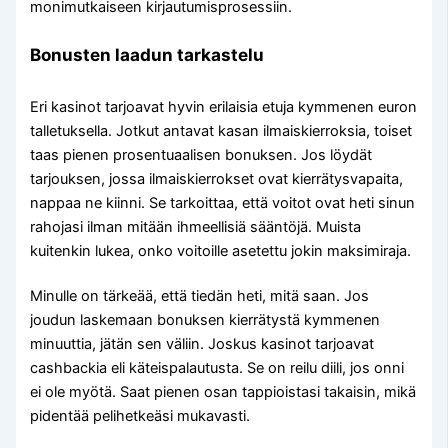
monimutkaiseen kirjautumisprosessiin.
Bonusten laadun tarkastelu
Eri kasinot tarjoavat hyvin erilaisia etuja kymmenen euron
talletuksella. Jotkut antavat kasan ilmaiskierroksia, toiset
taas pienen prosentuaalisen bonuksen. Jos löydät
tarjouksen, jossa ilmaiskierrokset ovat kierrätysvapaita,
nappaa ne kiinni. Se tarkoittaa, että voitot ovat heti sinun
rahojasi ilman mitään ihmeellisiä sääntöjä. Muista
kuitenkin lukea, onko voitoille asetettu jokin maksimiraja.
Minulle on tärkeää, että tiedän heti, mitä saan. Jos
joudun laskemaan bonuksen kierrätystä kymmenen
minuuttia, jätän sen väliin. Joskus kasinot tarjoavat
cashbackia eli käteispalautusta. Se on reilu diili, jos onni
ei ole myötä. Saat pienen osan tappioistasi takaisin, mikä
pidentää pelihetkeäsi mukavasti.